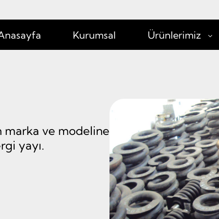
Anasayfa
Kurumsal
Ürünlerimiz
2.El Yedek Parça
Cer Grubu
Şase İmalatı
Şase Revizyonu
nin marka ve modeline
rgi yayı.
Yedek Parça
Lastik Palet ( Kauçuk Pa