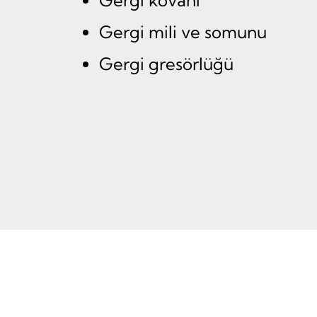
Gergi kovanı
Gergi mili ve somunu
Gergi gresörlüğü