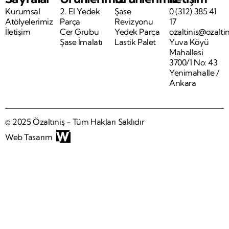
Kurumsal
2. El Yedek
Şase
0 (312) 385 41
Atölyelerimiz
Parça
Revizyonu
17
İletişim
Cer Grubu
Yedek Parça
ozaltinis@ozalti
Şase İmalatı
Lastik Palet
Yuva Köyü
Mahallesi
3700/1 No: 43
Yenimahalle /
Ankara
© 2025 Özaltıniş - Tüm Hakları Saklıdır
Web Tasarım